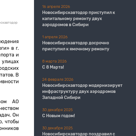
16 апреля 2026
Новосибирскавтодор приступил к
капитальному ремонту двух
рскавтодор
аэродромов в Сибири
1 апреля 2026
людения
Новосибирскавтодор досрочно
ги» в г.
приступил к ямочному ремонту
спорта и
 улицах
8 марта 2026
С 8 Марта!
ородских
татов. В
24 февраля 2026
ивности
Новосибирскавтодор модернизирует
инфраструктуру двух аэродромов
Западной Сибири
твом АО
чеством
30 декабря 2025
адач. Он
С Новым годом!
о, чтобы
ронников
30 декабря 2025
Новосибирскавтодор поздравил с