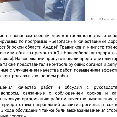
Фото: © Новосиби
ие по вопросам обеспечения контроля качества и соб
ируемых по программе «Безопасные качественные доро
восибирской области Андрей Травников и министр тран
осетили объекты ремонта АО «Новосибирскавтодор» на
авская). На совещании присутствовали представители г
а также представители контролирующих органов и депу
нные с улучшением качества работ, повышением эффект
 контроля за выполнением работ.
 оценил качество работ и обсудил с руководс
 вопросы, связанные с соблюдением сроков и ка
л высокую организацию работ и качество выполнения з
з приоритетных направлений развития региона, и важн
. В ходе обсуждения также были высказаны мнения сто
ные дороги».