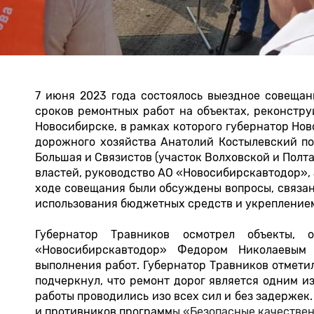
7 июня 2023 года состоялось выездное совещан
сроков ремонтных работ на объектах, реконстру
Новосибирске, в рамках которого губернатор Но
дорожного хозяйства Анатолий Костылевский п
Большая и Связистов (участок Волховской и Полт
властей, руководство АО «Новосибирскавтодор», 
ходе совещания были обсуждены вопросы, связа
использования бюджетных средств и укреплением
Губернатор Травников осмотрел объекты,
«Новосибирскавтодор» Федором Николаевым
выполнения работ. Губернатор Травников отмети
подчеркнул, что ремонт дорог является одним и
работы проводились изо всех сил и без задержек
и противников программ
ы «Безопасные качествен