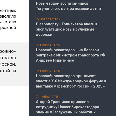
Новым годом воспитанников
Тогучинского центра помощи детям
монтных
зволило
19 ноября 2025
я стало
В аэропорту «Толмачево» ввели в
рожной
эксплуатацию новые рулежные
дорожки
18 ноября 2025
Новосибирскавтодор – на Деловом
орожно-
завтраке с Министром транспорта РФ
ства до
Андреем Никитиным
ирской,
Алтай и
18 ноября 2025
Новосибирскавтодор принимает
участие XIX Международном форуме и
выставке «Транспорт России – 2025»
7 ноября 2025
Андрей Травников присвоил
сотруднику Новосибирскавтодора
звание «Заслуженный работник