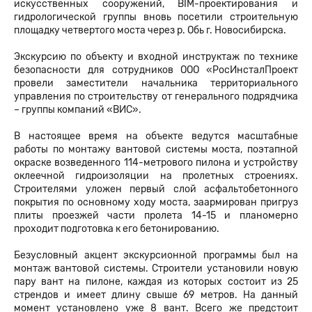
искусственных сооружений, BIM-проектирования и
гидрологической группы вновь посетили строительную
площадку четвертого моста через р. Обь г. Новосибирска.
Экскурсию по объекту и входной инструктаж по технике
безопасности для сотрудников ООО «РосИнсталПроект
провели заместители начальника территориального
управления по строительству от генерального подрядчика
– группы компаний «ВИС».
В настоящее время на объекте ведутся масштабные
работы по монтажу вантовой системы моста, поэтапной
окраске возведенного 114-метрового пилона и устройству
оклеечной гидроизоляции на пролетных строениях.
Строителями уложен первый слой асфальтобетонного
покрытия по основному ходу моста, заармирован пригруз
плиты проезжей части пролета 14-15 и планомерно
проходит подготовка к его бетонированию.
Безусловный акцент экскурсионной программы был на
монтаж вантовой системы. Строители установили новую
пару вант на пилоне, каждая из которых состоит из 25
стрендов и имеет длину свыше 69 метров. На данный
момент установлено уже 8 вант. Всего же предстоит