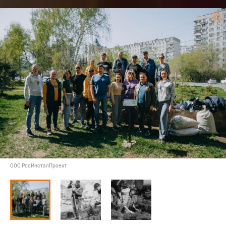
ООО РосИнсталПроект