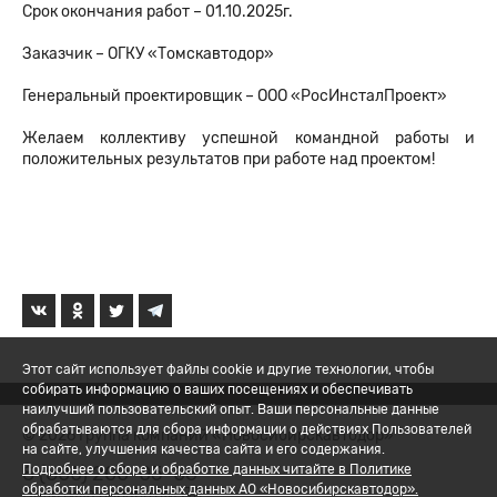
Срок окончания работ – 01.10.2025г.
Заказчик – ОГКУ «Томскавтодор»
Генеральный проектировщик – ООО «РосИнсталПроект»
Желаем коллективу успешной командной работы и
положительных результатов при работе над проектом!
Этот сайт использует файлы cookie и другие технологии, чтобы
собирать информацию о ваших посещениях и обеспечивать
наилучший пользовательский опыт. Ваши персональные данные
обрабатываются для сбора информации о действиях Пользователей
© 2026 Группа компаний «Новосибирскавтодор»
на сайте, улучшения качества сайта и его содержания.
8 (800) 200-05-06
Подробнее о сборе и обработке данных читайте в Политике
обработки персональных данных АО «Новосибирскавтодор».
Политика обработки ПД