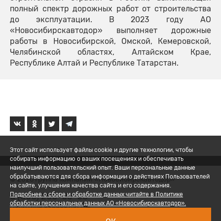
полный спектр дорожных работ от строительства
до эксплуатации. В 2023 году АО
«Новосибирскавтодор» выполняет дорожные
работы в Новосибирской, Омской, Кемеровской,
Челябинской областях, Алтайском Крае,
Республике Алтай и Республике Татарстан.
Этот сайт использует файлы cookie и другие технологии, чтобы
собирать информацию о ваших посещениях и обеспечивать
наилучший пользовательский опыт. Ваши персональные данные
обрабатываются для сбора информации о действиях Пользователей
© 2026 Группа компаний «Новосибирскавтодор»
на сайте, улучшения качества сайта и его содержания.
8 (800) 200-05-06
Подробнее о сборе и обработке данных читайте в Политике
обработки персональных данных АО «Новосибирскавтодор».
Политика обработки ПД