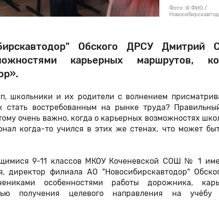
Фото: © ФИО /
Новосибирскавто
бирскавтодор" Обского ДРСУ Дмитрий С
ожностями карьерных маршрутов, ко
ор».
п, школьники и их родители с волнением присматрив
ак стать востребованным на рынке труда? Правильны
этому очень важно, когда о карьерных возможностях шк
нал когда-то учился в этих же стенах, что может быт
ащимися 9-11 классов МКОУ Коченевской СОШ № 1 име
я, директор филиала АО "Новосибирскавтодор" Обско
ениками особенностями работы дорожника, кар
тью получения целевого направления на учёбу