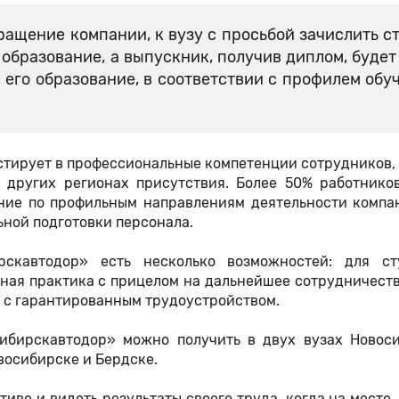
ащение компании, к вузу с просьбой зачислить с
образование, а выпускник, получив диплом, будет
й его образование, в соответствии с профилем об
тирует в профессиональные компетенции сотрудников,
 других регионах присутствия. Более 50% работнико
ние по профильным направлениям деятельности компан
ьной подготовки персонала.
скавтодор» есть несколько возможностей: для ст
ная практика с прицелом на дальнейшее сотрудничеств
 с гарантированным трудоустройством.
ибирскавтодор» можно получить в двух вузах Новоси
восибирске и Бердске.
иве и видеть результаты своего труда, когда на месте,