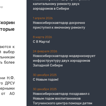
капитальному ремонту двух
дор
аэродромов в Сибири
1 апреля 2026
корин
Новосибирскавтодор досрочно
приступил к ямочному ремонту
торые
8 марта 2026
С 8 Марта!
аются к
24 февраля 2026
й выбор
Новосибирскавтодор модернизирует
ольникам
инфраструктуру двух аэродромов
ь более
Западной Сибири
30 декабря 2025
ни Н.Ф.
С Новым годом!
го ДРСУ
ьерными
30 декабря 2025
 от АО
Новосибирскавтодор поздравил с
Новым годом воспитанников
Тогучинского центра помощи детям