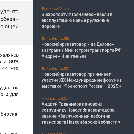
19 ноября 2025
тудента
В аэропорту «Толмачево» ввели в
 обязан
эксплуатацию новые рулежные
учающей
дорожки
18 ноября 2025
Новосибирскавтодор – на Деловом
завтраке с Министром транспорта РФ
 являясь
Андреем Никитиным
в и 80%
ии, что
18 ноября 2025
Новосибирскавтодор принимает
участие XIX Международном форуме и
выставке «Транспорт России – 2025»
удентов
о, а для
7 ноября 2025
Андрей Травников присвоил
сотруднику Новосибирскавтодора
бирска:
звание «Заслуженный работник
транспорта Новосибирской области»
 где ещё