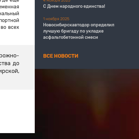
4 ноября 2025
ременная
С Днем народного единства!
ональный
1 ноября 2025
спортной
Новосибирскавтодор определил
 во всех
лучшую бригаду по укладке
асфальтобетонной смеси
орожно-
ВСЕ НОВОСТИ
ства до
ирской,