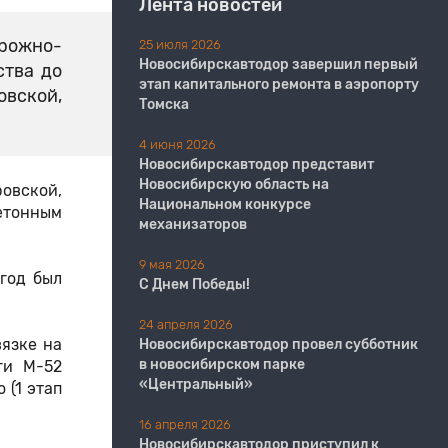
Лента новостей
орожно-
25 июля 2026
Новосибирскавтодор завершил первый
ства до
этап капитального ремонта в аэропорту
вской,
Томска
4 июня 2026
Новосибирскавтодор представит
Новосибирскую область на
овской,
Национальном конкурсе
бетонным
механизаторов
9 мая 2026
год был
С Днем Победы!
24 апреля 2026
вязке на
Новосибирскавтодор провел субботник
в новосибирском парке
ги М-52
«Центральный»
 (1 этап
16 апреля 2026
Новосибирскавтодор приступил к