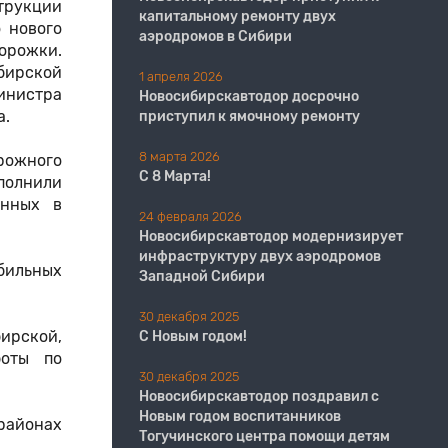
трукции
капитальному ремонту двух
о нового
аэродромов в Сибири
орожки.
бирской
1 апреля 2026
инистра
Новосибирскавтодор досрочно
а.
приступил к ямочному ремонту
8 марта 2026
рожного
С 8 Марта!
ыполнили
ённых в
24 февраля 2026
Новосибирскавтодор модернизирует
инфраструктуру двух аэродромов
бильных
Западной Сибири
30 декабря 2025
ирской,
С Новым годом!
боты по
30 декабря 2025
Новосибирскавтодор поздравил с
Новым годом воспитанников
районах
Тогучинского центра помощи детям