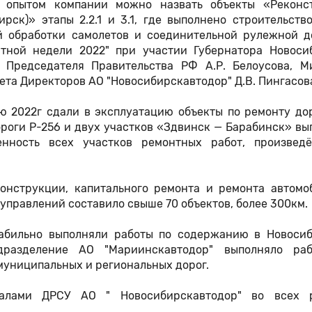
 опытом компании можно назвать объекты «Реконс
рск)» этапы 2.2.1 и 3.1, где выполнено строительств
й обработки самолетов и соединительной рулежной д
тной недели 2022" при участии Губернатора Новоси
я Председателя Правительства РФ А.Р. Белоусова, М
вета Директоров АО "Новосибирскавтодор" Д.В. Пингасов
 2022г сдали в эксплуатацию объекты по ремонту до
роги Р-256 и двух участков «Здвинск — Барабинск» в
нность всех участков ремонтных работ, произвед
конструкции, капитального ремонта и ремонта автомо
управлений составило свыше 70 объектов, более 300км.
абильно выполняли работы по содержанию в Новосиб
одразделение АО "Мариинскавтодор" выполняло ра
муниципальных и региональных дорог.
иалами ДРСУ АО " Новосибирскавтодор" во всех 