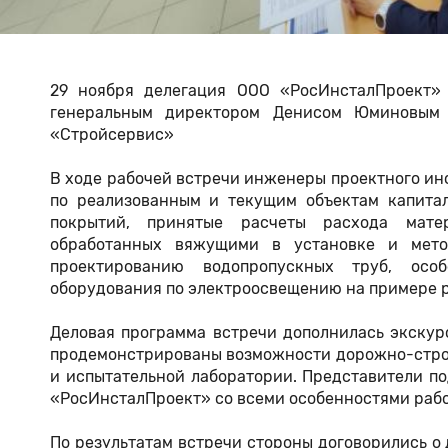
29 ноября делегация ООО «РосИнсталПроект
генеральным директором Денисом Юминовым 
«Стройсервис»
В ходе рабочей встречи инженеры проектного ин
по реализованным и текущим объектам капитал
покрытий, принятые расчеты расхода матер
обработанных вяжущими в установке и мето
проектированию водопропускных труб, осо
оборудования по электроосвещению на примере р
Деловая программа встречи дополнилась экскур
продемонстрированы возможности дорожно-строит
и испытательной лаборатории. Представители п
«РосИнсталПроект» со всеми особенностями рабо
По результатам встречи стороны договорились о