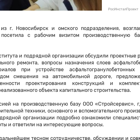
РосИнсталПроект
»
из г. Новосибирск и омского подразделения, возгла
посетила с рабочим визитом производственную б
ститута и подрядной организации обсудили проектные
ьного ремонта, вопросы назначения слоев асфальтоб
иалов при устройстве асфальтогранулобетонных 
дом смешения на автомобильной дороге, предлож
бенности проектирования конструкций и комплек
еализованного объекта капитального строительства.
сией на производственную базу ООО «Стройсервис», г
ельной техники, основного и вспомогательного произ
одрядной организации подробно ознакомили специалис
ты и ответили на интересующие вопросы.
 дальнейшем тесном сотрудничестве, обсуждении и со