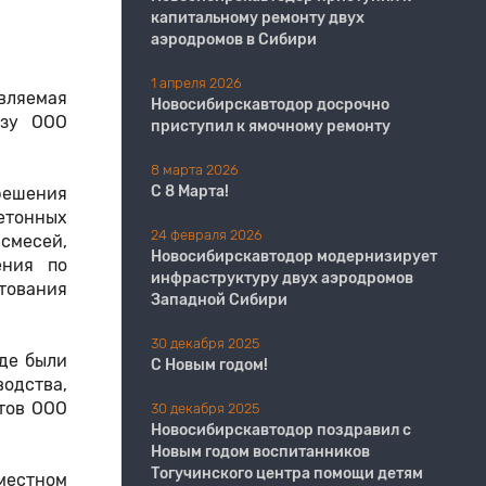
капитальному ремонту двух
аэродромов в Сибири
1 апреля 2026
вляемая
Новосибирскавтодор досрочно
азу ООО
приступил к ямочному ремонту
8 марта 2026
С 8 Марта!
 решения
етонных
24 февраля 2026
смесей,
Новосибирскавтодор модернизирует
ения по
инфраструктуру двух аэродромов
тования
Западной Сибири
30 декабря 2025
де были
С Новым годом!
водства,
тов ООО
30 декабря 2025
Новосибирскавтодор поздравил с
Новым годом воспитанников
Тогучинского центра помощи детям
вместном