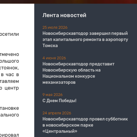
Лента новостей
25 июля 2026
Новосибирскавтодор завершил первый
осетили
этап капитального ремонта в аэропорту
Томска
отмечено
4 июня 2026
большого
Новосибирскавтодор представит
стоянок,
Новосибирскую область на
в час в
Национальном конкурсе
ставляем
механизаторов
о центр
9 мая 2026
С Днем Победы!
тановке
24 апреля 2026
ального
Новосибирскавтодор провел субботник
в новосибирском парке
«Центральный»
рировал