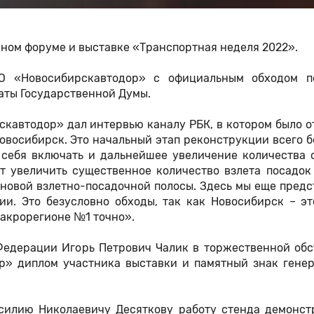
ном форуме и выставке «Транспортная неделя 2022».
О «Новосибирскавтодор» с официальным обходом п
аты Государственной Думы.
кавтодор» дал интервью каналу РБК, в котором было 
овосибирск. Это начальный этап реконструкции всего 
 себя включать и дальнейшее увеличение количества 
т увеличить существенное количество взлета посадок 
 новой взлетно-посадочной полосы. Здесь мы еще пред
и. Это безусловно обходы, так как Новосибирск – эт
макрорегионе №1 точно».
Федерации Игорь Петрович Чалик в торжественной обс
р» диплом участника выставки и памятный знак генер
асилию Николаевичу Десяткову работу стенда демонст