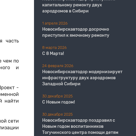
капитальному ремонту двух
аэродромов в Сибири
1 апреля 2026
Новосибирскавтодор досрочно
приступил к ямочному ремонту
я часть
8 марта 2026
С 8 Марта!
е чем по
24 февраля 2026
ьного и
Новосибирскавтодор модернизирует
инфраструктуру двух аэродромов
Западной Сибири
роект -
еменной
30 декабря 2025
й найти
С Новым годом!
30 декабря 2025
Новосибирскавтодор поздравил с
ой сети
Новым годом воспитанников
лизации
Тогучинского центра помощи детям