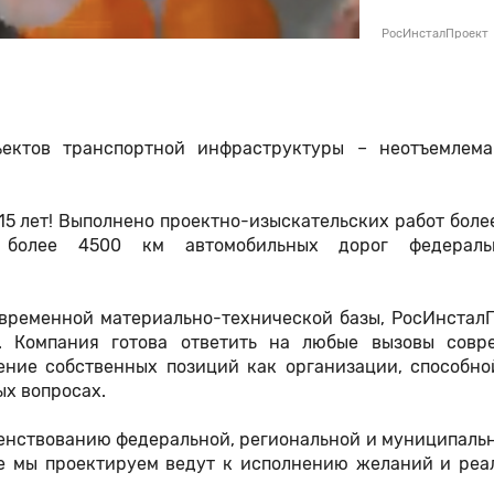
РосИнсталПроект
ектов транспортной инфраструктуры – неотъемлема
5 лет! Выполнено проектно-изыскательских работ боле
о более 4500 км автомобильных дорог федерал
временной материально-технической базы, РосИнсталП
. Компания готова ответить на любые вызовы совр
ение собственных позиций как организации, способно
ых вопросах.
енствованию федеральной, региональной и муниципальн
рые мы проектируем ведут к исполнению желаний и реа