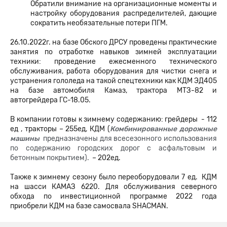
Обратили внимание на организационные моменты и
настройку оборудования распределителей, дающие
сократить необязательные потери ПГМ.
26.10.2022г. на базе Обского ДРСУ проведены практические
занятия по отработке навыков зимней эксплуатации
техники: проведение ежесменного технического
обслуживания, работа оборудования для чистки снега и
устранения гололеда на такой спецтехники как КДМ ЭД405
на базе автомобиля Камаз, трактора МТЗ-82 и
автогрейдера ГС-18.05.
В компании готовы к зимнему содержанию: грейдеры - 112
ед , тракторы – 255ед, КДМ (
Комбинированные дорожные
машины
предназначены для всесезонного использования
по содержанию городских дорог с асфальтовым и
бетонным покрытием).
– 202ед.
Также к зимнему сезону было переоборудовали 7 ед. КДМ
на шасси КАМАЗ 6220. Для обслуживания северного
обхода по инвестиционной программе 2022 года
приобрели КДМ на базе самосвала SHACMAN.