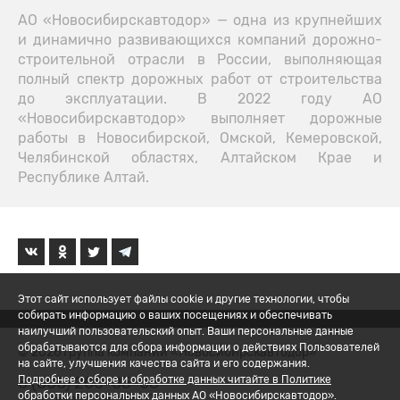
АО «Новосибирскавтодор» — одна из крупнейших
и динамично развивающихся компаний дорожно-
строительной отрасли в России, выполняющая
полный спектр дорожных работ от строительства
до эксплуатации. В 2022 году АО
«Новосибирскавтодор» выполняет дорожные
работы в Новосибирской, Омской, Кемеровской,
Челябинской областях, Алтайском Крае и
Республике Алтай.
Этот сайт использует файлы cookie и другие технологии, чтобы
собирать информацию о ваших посещениях и обеспечивать
наилучший пользовательский опыт. Ваши персональные данные
обрабатываются для сбора информации о действиях Пользователей
© 2026 Группа компаний «Новосибирскавтодор»
на сайте, улучшения качества сайта и его содержания.
8 (800) 200-05-06
Подробнее о сборе и обработке данных читайте в Политике
обработки персональных данных АО «Новосибирскавтодор».
Политика обработки ПД