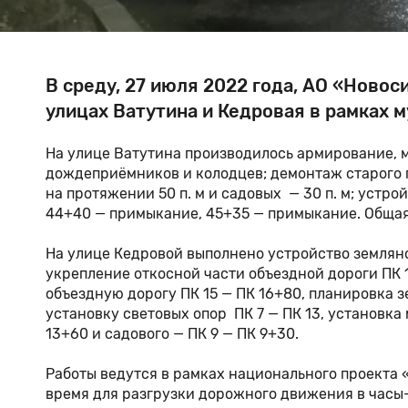
В среду, 27 июля 2022 года, АО «Ново
улицах Ватутина и Кедровая в рамках 
На улице Ватутина производилось армирование, 
дождеприёмников и колодцев; демонтаж старого 
на протяжении 50 п. м и садовых — 30 п. м; устро
44+40 — примыкание, 45+35 — примыкание. Общая
На улице Кедровой выполнено устройство земляног
укрепление откосной части объездной дороги ПК 
объездную дорогу ПК 15 — ПК 16+80, планировка зе
установку световых опор ПК 7 — ПК 13, установка
13+60 и садового — ПК 9 — ПК 9+30.
Работы ведутся в рамках национального проекта
время для разгрузки дорожного движения в часы