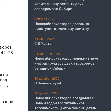
капитальному ремонту двух
дор
аэродромов в Сибири
1 апреля 2026
Новосибирскавтодор досрочно
приступил к ямочному ремонту
8 марта 2026
С 8 Марта!
рдюров
 42+28,
24 февраля 2026
Новосибирскавтодор модернизирует
инфраструктуру двух аэродромов
Западной Сибири
я на
30 декабря 2025
 под
С Новым годом!
— ПК
30 декабря 2025
Новосибирскавтодор поздравил с
 ночное
Новым годом воспитанников
Тогучинского центра помощи детям