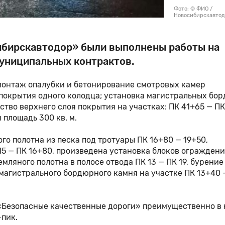
Фото: © ФИО /
Новосибирскавто
сибирскавтодор» были выполнены работы на
муниципальных контрактов.
монтаж опалубки и бетонирование смотровых камер
покрытия одного колодца; установка магистральных бо
йство верхнего слоя покрытия на участках: ПК 41+65 — ПК
 площадь 300 кв. м.
о полотна из песка под тротуары ПК 16+80 — 19+50,
15 — ПК 16+80, произведена установка блоков ограждени
мляного полотна в полосе отвода ПК 13 — ПК 19, бурение
 магистрального бордюрного камня на участке ПК 13+40 
 «Безопасные качественные дороги» преимущественно в
-пик.