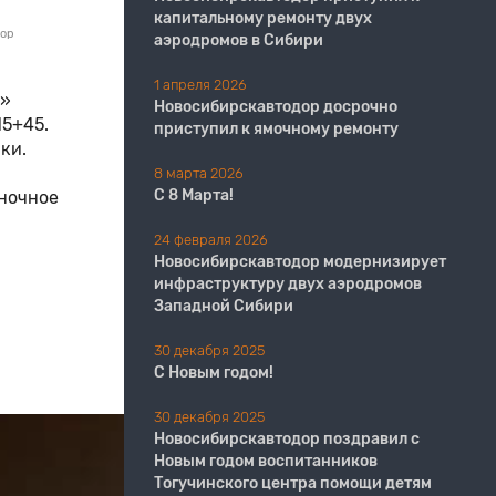
капитальному ремонту двух
дор
аэродромов в Сибири
1 апреля 2026
р»
Новосибирскавтодор досрочно
15+45.
приступил к ямочному ремонту
ки.
8 марта 2026
С 8 Марта!
 ночное
24 февраля 2026
Новосибирскавтодор модернизирует
инфраструктуру двух аэродромов
Западной Сибири
30 декабря 2025
С Новым годом!
30 декабря 2025
Новосибирскавтодор поздравил с
Новым годом воспитанников
Тогучинского центра помощи детям