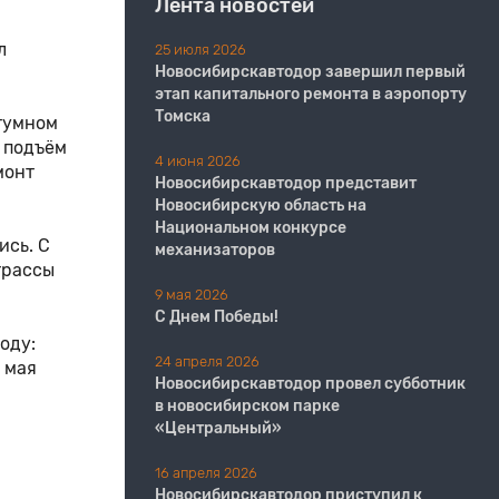
Лента новостей
л
25 июля 2026
Новосибирскавтодор завершил первый
этап капитального ремонта в аэропорту
Томска
итумном
 подъём
4 июня 2026
монт
Новосибирскавтодор представит
Новосибирскую область на
Национальном конкурсе
ись. С
механизаторов
трассы
9 мая 2026
С Днем Победы!
оду:
24 апреля 2026
 мая
Новосибирскавтодор провел субботник
в новосибирском парке
«Центральный»
16 апреля 2026
Новосибирскавтодор приступил к