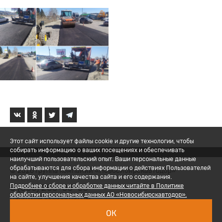
Этот сайт использует файлы cookie и другие технологии, чтобы
собирать информацию о ваших посещениях и обеспечивать
наилучший пользовательский опыт. Ваши персональные данные
обрабатываются для сбора информации о действиях Пользователей
© 2026 Группа компаний «Новосибирскавтодор»
на сайте, улучшения качества сайта и его содержания.
8 (800) 200-05-06
Подробнее о сборе и обработке данных читайте в Политике
обработки персональных данных АО «Новосибирскавтодор».
Политика обработки ПД
ОК
Вход для сотрудников