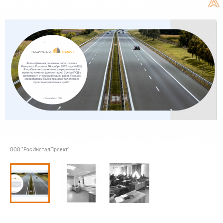
ООО "РосИнсталПроект"