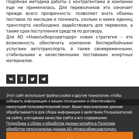
Подобная методика работы с контрагентами в компании
еще не применялась. Для перевозчиков это означает
прежде всего прозрачность: позволяет знать объемы
поставок по месяцам и понимать, сколько и каких единиц
транспорта необходимо задействовать для перевозок, а
также срок поступления средств по договору.
Для АО «Новосибирскавтодор» новая стратегия - это
возможность обеспечить компанию бесперебойными
услугами автотранспорта, а также своевременными,
стабильными и качественными поставками инертных
материалов.
Этот сайт использует файлы cookie и другие технологии, чтобы
собирать информацию о ваших посещениях и обеспечивать
наилучший пользовательский опыт. Ваши персональные данные
обрабатываются для сбора информации о действиях Пользователей
© 2026 Группа компаний «Новосибирскавтодор»
на сайте, улучшения качества сайта и его содержания.
8 (800) 200-05-06
Подробнее о сборе и обработке данных читайте в Политике
обработки персональных данных АО «Новосибирскавтодор».
Политика обработки ПД