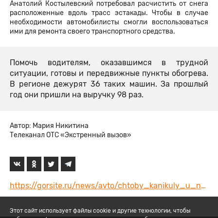
Анатолий Костылевский потребовал расчистить от снега
расположенные вдоль трасс эстакады. Чтобы в случае
необходимости автомобилисты смогли воспользоваться
ими для ремонта своего транспортного средства.
Помочь водителям, оказавшимся в трудной
ситуации, готовы и передвижные пункты обогрева.
В регионе дежурят 36 таких машин. За прошлый
год они пришли на выручку 98 раз.
Автор: Мария Никитина
Телеканал ОТС «Экстренный вызов»
https://gorsite.ru/news/avto/chtoby_kanikuly_u_novosibirtsev_udalis_dorozhniki_rabotayut_kruglosutochno/
Этот сайт использует файлы cookie и другие технологии, чтобы