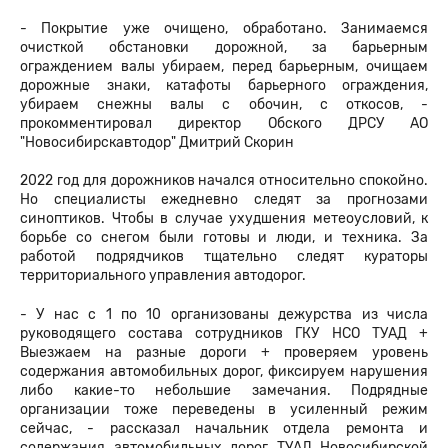
- Покрытие уже очищено, обработано. Занимаемся
очисткой обстановки дорожной, за барьерным
ограждением валы убираем, перед барьерным, очищаем
дорожные знаки, катафоты барьерного ограждения,
убираем снежны валы с обочин, с откосов, -
прокомментировал директор Обского ДРСУ АО
"Новосибирскавтодор" Дмитрий Скорин
2022 год для дорожников начался относительно спокойно.
Но специалисты ежедневно следят за прогнозами
синоптиков. Чтобы в случае ухудшения метеоусловий, к
борьбе со снегом были готовы и люди, и техника. За
работой подрядчиков тщательно следят кураторы
территориального управления автодорог.
- У нас с 1 по 10 организованы дежурства из числа
руководящего состава сотрудников ГКУ НСО ТУАД +
Выезжаем на разные дороги + проверяем уровень
содержания автомобильных дорог, фиксируем нарушения
либо какие-то небольшие замечания. Подрядные
организации тоже переведены в усиленный режим
сейчас, - рассказал начальник отдела ремонта и
содержания автомобильных дорог ТУАД Новосибирской