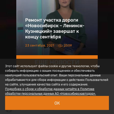
Ремонт участка дороги
«Новосибирск – Ленинск-
Кузнецкий» завершат к
концу сентября
23 сентября, 2021
2509
ЕЩЕ НОВОСТИ
Этот сайт использует файлы cookie и другие технологии, чтобы
собирать информацию о ваших посещениях и обеспечивать
наилучший пользовательский опыт. Ваши персональные данные
обрабатываются для сбора информации о действиях Пользователей
© 2026 Новосибирскавтодор
на сайте, улучшения качества сайта и его содержания.
+7 (383) 202-97-77
Подробнее о сборе и обработке данных читайте в Политике
обработки персональных данных АО «Новосибирскавтодор».
ur.dvaksn@ofni
Политика обработки ПД
ОК
Вход для сотрудников