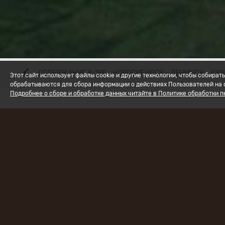
СОДЕРЖАНИЕ К-19Р «НОВОСИБИРСК – ЛЕНИНСК – КУ
Этот сайт использует файлы cookie и другие технологии, чтобы собир
обрабатываются для сбора информации о действиях Пользователей на с
Подробнее о сборе и обработке данных читайте в Политике обработки 
Наименов
А-331“Вил
1139+370 –
Заказчик
:
Техническ