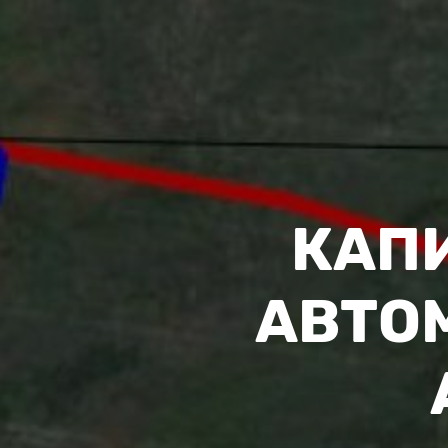
КАП
АВТО