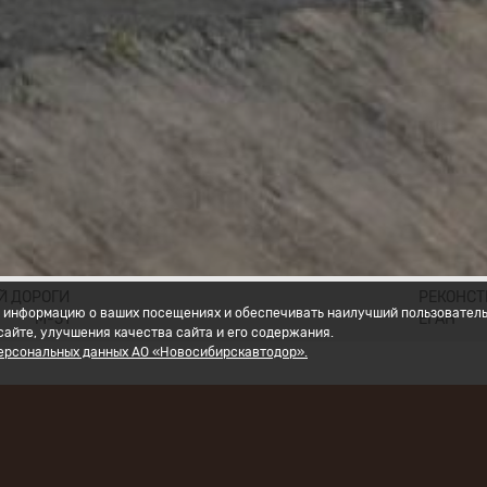
Й ДОРОГИ
РЕКОНСТ
ать информацию о ваших посещениях и обеспечивать наилучший пользовател
М-51
ЕГАН
айте, улучшения качества сайта и его содержания.
персональных данных АО «Новосибирскавтодор».
ние проекта
: «Капитальный ремонт моста через реку Н
 автомобильной дороги А-350 Чита – Забайкальск –