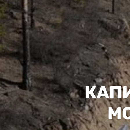
КАП
МО