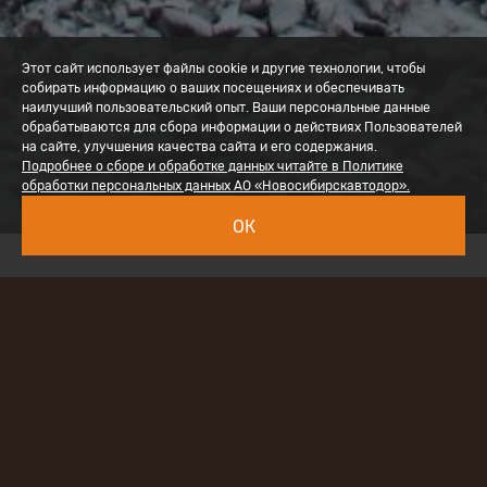
Этот сайт использует файлы cookie и другие технологии, чтобы
собирать информацию о ваших посещениях и обеспечивать
наилучший пользовательский опыт. Ваши персональные данные
обрабатываются для сбора информации о действиях Пользователей
на сайте, улучшения качества сайта и его содержания.
Подробнее о сборе и обработке данных читайте в Политике
обработки персональных данных АО «Новосибирскавтодор».
ОК
Наименование проекта:
«Капитальный ремонт
путепровода через железную дорогу на км 224+878
автомобильной дороги Р-255 «Сибирь»
Новосибирск-Кемерово-Красноярск-Иркутск,
Кемеровская область»
Заказчик:
ФКУ «Сибуправтодор»
Технические характеристики проекта: