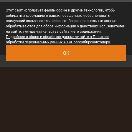
Этот сайт использует файлы cookie и другие технологии, чтобы
собирать информацию о ваших посещениях и обеспечивать
наилучший пользовательский опыт. Ваши персональные данные
обрабатываются для сбора информации о действиях Пользователей
на сайте, улучшения качества сайта и его содержания.
Подробнее о сборе и обработке данных читайте в Политике
обработки персональных данных АО «Новосибирскавтодор».
ОК
Наименование проекта:
Разработка документации
по объекту: «Реконструкция инженерных
сооружений аэропортового комплекса «Большое
Савино» (г. Пермь)
Заказчик:
АО «Международный аэропорт «Пермь»,
ФГУП «АГА(А)»
Технические характеристики проекта: