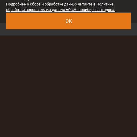
Подробнее о сборе и обработке данных читайте в Политике
обработки персональных данных АО «Новосибирскавтодор».
ОК
СТРОИТЕЛЬСТВО 27 КМ СЕВЕРНОГО ОБХОДА Г.
НОВОСИБИРСКА С ЦЕМЕНТОБЕТОННЫМ
ПОКРЫТИЕМ
(I КАТЕГОРИЯ)
Стоимость
4 млрд. руб.
Начало строительства
2007 год
Завершение строительства
2011 год
Дорожное покрытие выполнено из цементобетона
— эта технология наиболее отвечает современным