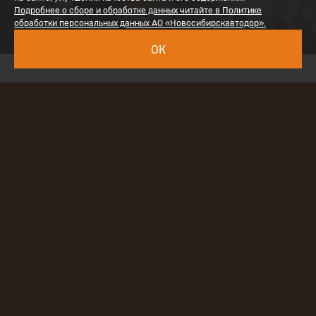
Подробнее о сборе и обработке данных читайте в Политике
обработки персональных данных АО «Новосибирскавтодор».
ОК
Восточый обход г. Новосибирска – участок трассы
Р-256 «Чуйский тракт» – является частью единого
транспортного коридора «Россия» от Санкт-
Петербурга до Владивостока с выходом на
Монголию и Китай. Он связывает три крупные
трассы Новосибирска и обеспечивает выезд из
города, минуя загруженные магистрали.
Строительство Восточного обхода ведётся в
рамках национального проекта «Безопасные
качественные дороги» в несколько этапов. Этапы
1А и 1Б представляют собой участок автодороги от
транспортной развязки на пересечении с трассой
Новосибирск — Ленинск-Кузнецкий до развязки у
села Новолуговое с выходом в Первомайский