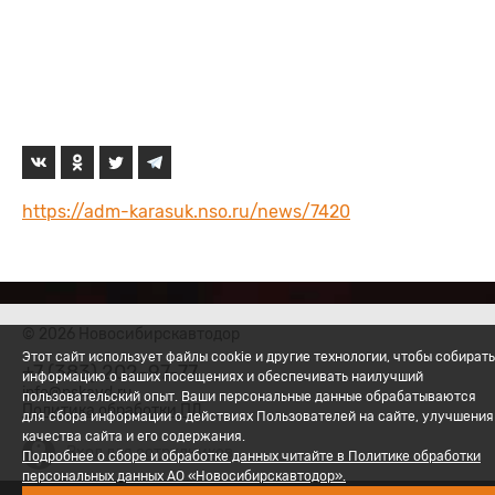
https://adm-karasuk.nso.ru/news/7420
© 2026 Новосибирскавтодор
Этот сайт использует файлы cookie и другие технологии, чтобы собирать
+7 (383) 202-97-77
информацию о ваших посещениях и обеспечивать наилучший
ur.dvaksn@ofni
пользовательский опыт. Ваши персональные данные обрабатываются
Политика обработки ПД
для сбора информации о действиях Пользователей на сайте, улучшения
качества сайта и его содержания.
Вход для сотрудников
Подробнее о сборе и обработке данных читайте в Политике обработки
персональных данных АО «Новосибирскавтодор».