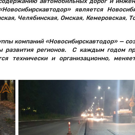
 содержанию автомобильных дорог и инже
«Новосибирскавтодор» является Новосиб
нская, Челябинская, Омская, Кемеровская, Т
уппы компаний «Новосибирскавтодор» — со
ы развития регионов. С каждым годом п
ся технически и организационно, меняе