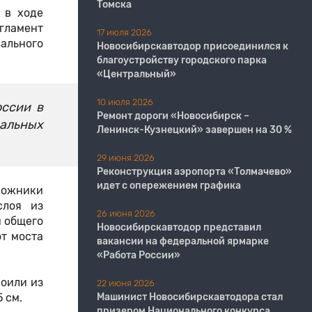
Томска
 в ходе
гламент
17 июля 2026
ального
Новосибирскавтодор присоединился к
благоустройству городского парка
«Центральный»
10 июля 2026
оссии в
Ремонт дороги «Новосибирск –
нальных
Ленинск-Кузнецкий» завершен на 30 %
29 июня 2026
Реконструкция аэропорта «Толмачево»
идет с опережением графика
орожники
слоя из
26 июня 2026
и общего
Новосибирскавтодор представил
от моста
вакансии на федеральной ярмарке
«Работа России»
оили из
22 июня 2026
 см.
Машинист Новосибирскавтодора стал
призером Национального конкурса