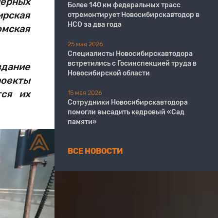
нерных
Более 140 км федеральных трасс
ирская
отремонтирует Новосибирскавтодор в
НСО за два года
омская
25 мая 2026
Специалисты Новосибирскавтодора
встретились с Госинспекцией труда в
здание
Новосибирской области
роекты
тся их
15 мая 2026
Сотрудники Новосибирскавтодора
помогли высадить кедровый «Сад
памяти»
ВСЕ НОВОСТИ