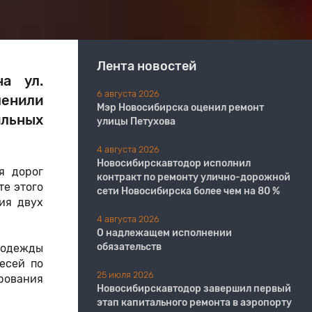
Лента новостей
а ул.
6 августа 2026
менили
Мэр Новосибирска оценил ремонт
ильных
улицы Петухова
4 августа 2026
Новосибирскавтодор исполнил
я дорог
контракт по ремонту улично-дорожной
те этого
сети Новосибирска более чем на 80 %
ия двух
4 августа 2026
О надлежащем исполнении
обязательств
 одежды
есей по
25 июля 2026
рования
Новосибирскавтодор завершил первый
этап капитального ремонта в аэропорту