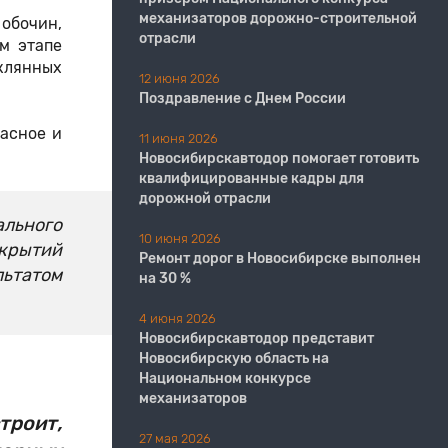
механизаторов дорожно-строительной
обочин,
отрасли
м этапе
клянных
12 июня 2026
Поздравление с Днем России
асное и
11 июня 2026
​​​​​​​Новосибирскавтодор помогает готовить
квалифицированные кадры для
дорожной отрасли
ального
10 июня 2026
окрытий
Ремонт дорог в Новосибирске выполнен
льтатом
на 30 %
4 июня 2026
Новосибирскавтодор представит
Новосибирскую область на
Национальном конкурсе
механизаторов
роит,
27 мая 2026