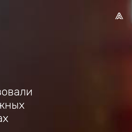
зовали
ожных
ах