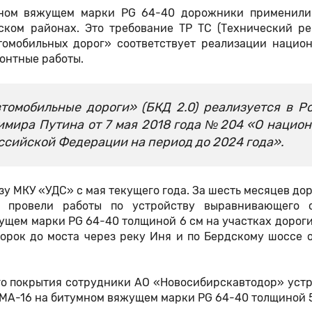
мном вяжущем марки PG 64-40 дорожники применили
ском районах. Это требование ТР ТС (Технический ре
томобильных дорог» соответствует реализации национ
онтные работы.
томобильные дороги» (БКД 2.0) реализуется в Р
имира Путина от 7 мая 2018 года №204 «О нацио
ссийской Федерации на период до 2024 года».
у МКУ «УДС» с мая текущего года. За шесть месяцев д
, провели работы по устройству выравнивающего 
ущем марки PG 64-40 толщиной 6 см на участках дорог
Борок до моста через реку Иня и по Бердскому шоссе 
го покрытия сотрудники АО «Новосибирскавтодор» устр
MA-16 на битумном вяжущем марки PG 64-40 толщиной 5