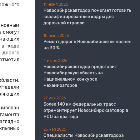
рожного
11 июня 2026
​​​​​​​Новосибирскавтодор помогает готовить
квалифицированные кадры для
дорожной отрасли
сновным
 смогут
10 июня 2026
чинающих
Ремонт дорог в Новосибирске выполнен
 в ходе
на 30 %
 дороге
отметил
4 июня 2026
Новосибирскавтодор представит
Новосибирскую область на
Национальном конкурсе
области,
механизаторов
«Недели
вляющих
27 мая 2026
Более 140 км федеральных трасс
анизован
отремонтирует Новосибирскавтодор в
тамента
НСО за два года
аглядно
 «пьяных
25 мая 2026
Специалисты Новосибирскавтодора