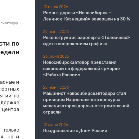
10 июля 2026
Ремонт дороги «Новосибирск –
Ленинск-Кузнецкий» завершен на 30 %
рскавтодор
29 июня 2026
Реконструкция аэропорта «Толмачево»
сти по
идет с опережением графика
едели
26 июня 2026
Новосибирскавтодор представил
вакансии на федеральной ярмарке
«Работа России»
пасные и
22 июня 2026
портных
Машинист Новосибирскавтодора стал
ятий по
призером Национального конкурса
оддержке
механизаторов дорожно-строительной
 центра
отрасли
12 июня 2026
 только
Поздравление с Днем России
я, но и