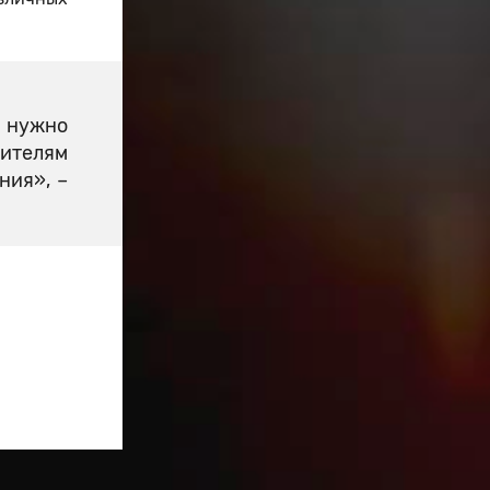
а нужно
дителям
ния», –