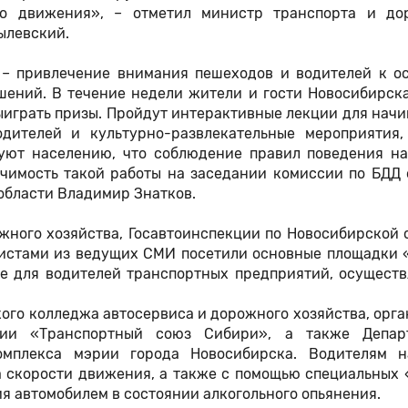
го движения», – отметил министр транспорта и до
ылевский.
 – привлечение внимания пешеходов и водителей к о
шений. В течение недели жители и гости Новосибирска
выиграть призы. Пройдут интерактивные лекции для на
одителей и культурно-развлекательные мероприятия,
уют населению, что соблюдение правил поведения на
чимость такой работы на заседании комиссии по БДД 
области Владимир Знатков.
ного хозяйства, Госавтоинспекции по Новосибирской 
истами из ведущих СМИ посетили основные площадки 
ге для водителей транспортных предприятий, осущест
ого колледжа автосервиса и дорожного хозяйства, орг
ции «Транспортный союз Сибири», а также Депар
омплекса мэрии города Новосибирска. Водителям н
а скорости движения, а также с помощью специальных
я автомобилем в состоянии алкогольного опьянения.