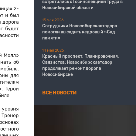
встретились с Госинспекцией труда в
Новосибирской области
лицах 2-
ет и был
15 мая 2026
и дорога
Сотрудники Новосибирскавтодора
т будет
помогли высадить кедровый «Сад
асности
памяти»
14 мая 2026
й Молл»
Красный проспект, Планировочная,
нать об
Связистов: Новосибирскавтодор
омобиле.
продолжает ремонт дорог в
Новосибирске
оны для
тителям
. Герои
ВСЕ НОВОСТИ
биле.
 уровня
 Тренер
основах
остного
зличных