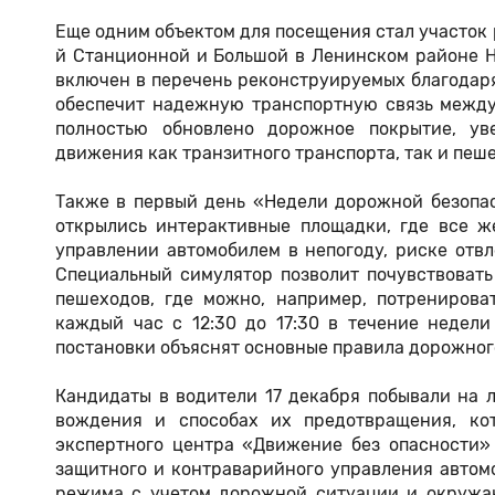
Еще одним объектом для посещения стал участок 
й Станционной и Большой в Ленинском районе Но
включен в перечень реконструируемых благодаря
обеспечит надежную транспортную связь между
полностью обновлено дорожное покрытие, ув
движения как транзитного транспорта, так и пеш
Также в первый день «Недели дорожной безопа
открылись интерактивные площадки, где все ж
управлении автомобилем в непогоду, риске отвл
Специальный симулятор позволит почувствовать
пешеходов, где можно, например, потренирова
каждый час с 12:30 до 17:30 в течение недели
постановки объяснят основные правила дорожног
Кандидаты в водители 17 декабря побывали на 
вождения и способах их предотвращения, кот
экспертного центра «Движение без опасности»
защитного и контраварийного управления автом
режима с учетом дорожной ситуации и окружа