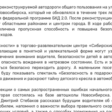
реконструируемой автодороги общего пользования на у
восибирска, который не обновлялся в течение трех л
 федеральной программе БКД 2.0. После реконструкци
 областными районами и центром города. В ходе рабо
еличена пропускная способность и повышена безоп
еходов.
сности» в торгово-развлекательном центре «Сибирски
елающие в понятной и увлекательной форме могут уз
ечения внимания водителя, безопасности детей в авт
 опасность вождения в нетрезвом состоянии. Есть и з
ться безопасно переходить дорогу. А маленьким посе
 буду показывать спектакль «Безопасность в подарок»
о движения и раскроют тайну детского кресла в автомо
лекции о самых распространенных ошибках начального
орая состоялась на базе автошколы Новосибирска.
 Дмитрий Стебаков рассказал будущим водителям об 
обилем, напомнил о важности выбора правильного скор
ющих условий, а также о способах торможения на ра