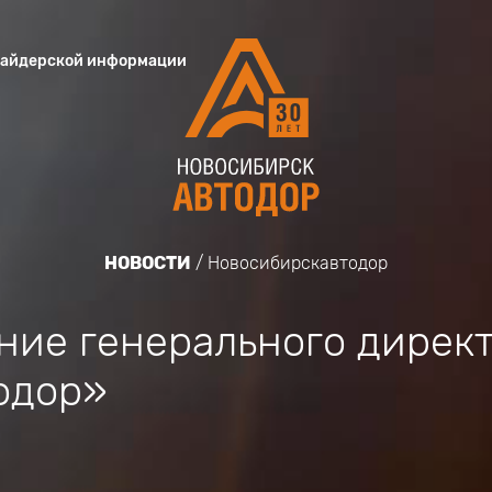
сайдерской информации
НОВОСТИ
Новосибирскавтодор
ние генерального дирек
одор»