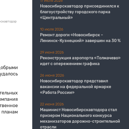
17 июля 2026
Новосибирскавтодор присоединился к
благоустройству городского парка
«Центральный»
рскавтодор
10 июля 2026
Ремонт дороги «Новосибирск –
Ленинск-Кузнецкий» завершен на 30 %
29 июня 2026
Реконструкция аэропорта «Толмачево»
идет с опережением графика
добрыми
удалось
26 июня 2026
Новосибирскавтодор представил
вакансии на федеральной ярмарке
тельных
«Работа России»
омпания
22 июня 2026
твенное
Машинист Новосибирскавтодора стал
м планам
призером Национального конкурса
механизаторов дорожно-строительной
отрасли