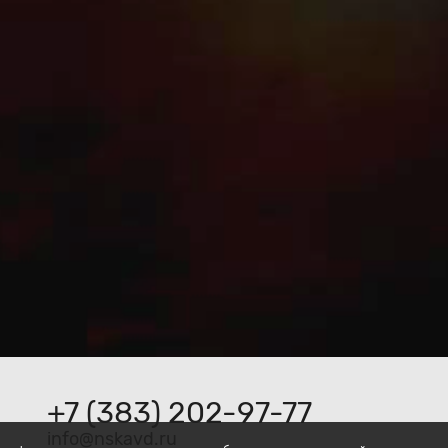
+7 (383) 202-97-77
ur.dvaksn@ofni