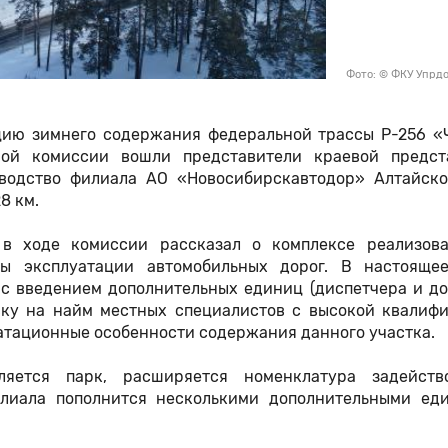
Фото: © ФКУ Упрд
цию зимнего содержания федеральной трассы Р-256 «
ной комиссии вошли представители краевой предст
оводство филиала АО «Новосибирскавтодор» Алтайско
28 км.
в
в ходе комиссии рассказал о комплексе реализов
ы эксплуатации автомобильных дорог. В настояще
 с введением дополнительных единиц (диспетчера и д
авку на найм местных специалистов с высокой квалифи
атационные особенности содержания данного участка.
яется парк, расширяется номенклатура задейств
лиала пополнится несколькими дополнительными ед