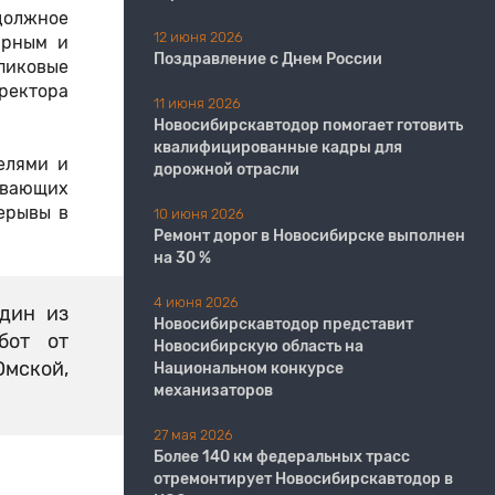
должное
12 июня 2026
ирным и
Поздравление с Днем России
пиковые
иректора
11 июня 2026
​​​​​​​Новосибирскавтодор помогает готовить
квалифицированные кадры для
елями и
дорожной отрасли
ивающих
ерывы в
10 июня 2026
Ремонт дорог в Новосибирске выполнен
на 30 %
4 июня 2026
дин из
Новосибирскавтодор представит
бот от
Новосибирскую область на
Омской,
Национальном конкурсе
механизаторов
27 мая 2026
Более 140 км федеральных трасс
отремонтирует Новосибирскавтодор в