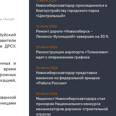
17 июля 2026
Новосибирскавтодор присоединился к
благоустройству городского парка
«Центральный»
ор «Алтай»
10 июля 2026
Ремонт дороги «Новосибирск –
Чуйский
Ленинск-Кузнецкий» завершен на 30 %
авители
е ДРСУ,
29 июня 2026
Реконструкция аэропорта «Толмачево»
идет с опережением графика
анных и
26 июня 2026
е время
Новосибирскавтодор представил
орожных
вакансии на федеральной ярмарке
кацией,
«Работа России»
22 июня 2026
ованной
Машинист Новосибирскавтодора стал
иницами
призером Национального конкурса
механизаторов дорожно-строительной
отрасли