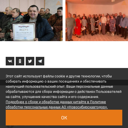
Этот сайт использует файлы cookie и другие технологии, чтобы
собирать информацию о ваших посещениях и обеспечивать
наилучший пользовательский опыт. Ваши персональные данные
обрабатываются для сбора информации о действиях Пользователей
© 2026 Новосибирскавтодор
на сайте, улучшения качества сайта и его содержания.
+7 (383) 202-97-77
Подробнее о сборе и обработке данных читайте в Политике
обработки персональных данных АО «Новосибирскавтодор».
ur.dvaksn@ofni
Политика обработки ПД
ОК
Вход для сотрудников