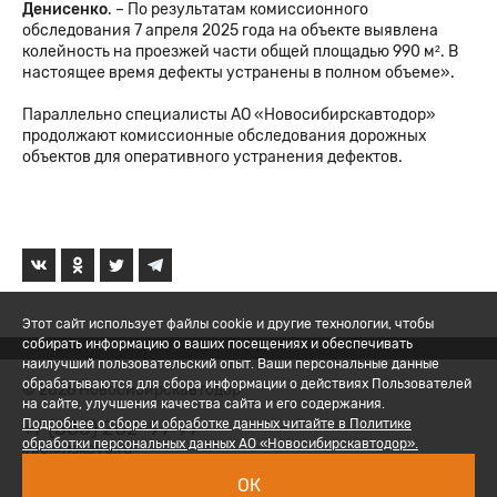
Денисенко
. – По результатам комиссионного
обследования 7 апреля 2025 года на объекте выявлена
колейность на проезжей части общей площадью 990 м². В
настоящее время дефекты устранены в полном объеме».
Параллельно специалисты АО «Новосибирскавтодор»
продолжают комиссионные обследования дорожных
объектов для оперативного устранения дефектов.
Этот сайт использует файлы cookie и другие технологии, чтобы
собирать информацию о ваших посещениях и обеспечивать
наилучший пользовательский опыт. Ваши персональные данные
обрабатываются для сбора информации о действиях Пользователей
© 2026 Новосибирскавтодор
на сайте, улучшения качества сайта и его содержания.
+7 (383) 202-97-77
Подробнее о сборе и обработке данных читайте в Политике
обработки персональных данных АО «Новосибирскавтодор».
ur.dvaksn@ofni
Политика обработки ПД
ОК