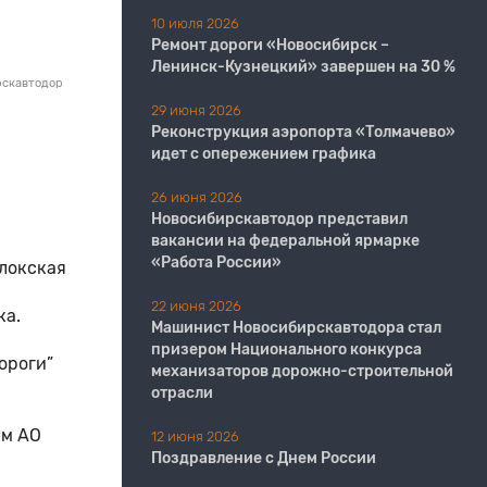
10 июля 2026
Ремонт дороги «Новосибирск –
Ленинск-Кузнецкий» завершен на 30 %
рскавтодор
29 июня 2026
Реконструкция аэропорта «Толмачево»
идет с опережением графика
26 июня 2026
Новосибирскавтодор представил
вакансии на федеральной ярмарке
«Работа России»
илокская
х
22 июня 2026
ка.
Машинист Новосибирскавтодора стал
призером Национального конкурса
ороги”
механизаторов дорожно-строительной
отрасли
ям АО
12 июня 2026
Поздравление с Днем России