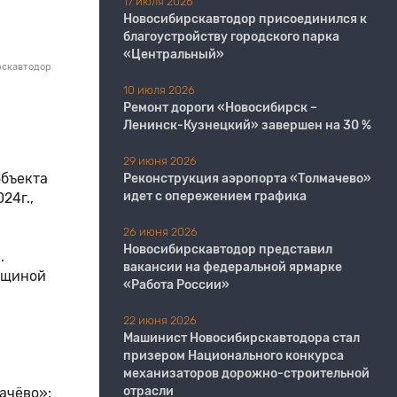
17 июля 2026
Новосибирскавтодор присоединился к
благоустройству городского парка
«Центральный»
рскавтодор
10 июля 2026
Ремонт дороги «Новосибирск –
Ленинск-Кузнецкий» завершен на 30 %
29 июня 2026
объекта
Реконструкция аэропорта «Толмачево»
идет с опережением графика
24г.,
26 июня 2026
Новосибирскавтодор представил
.
вакансии на федеральной ярмарке
олщиной
«Работа России»
22 июня 2026
Машинист Новосибирскавтодора стал
призером Национального конкурса
механизаторов дорожно-строительной
отрасли
ачёво»: