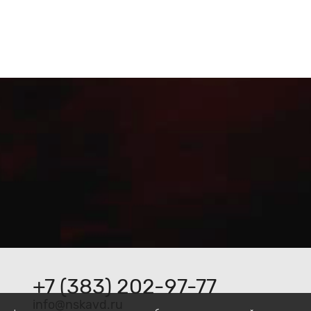
+7 (383) 202-97-77
ur.dvaksn@ofni