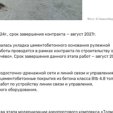
Фото: © Новосиби
4г., срок завершения контракта — август 2027г.
чалась укладка цементобетонного основания рулежной
аботы проводятся в рамках контракта по строительству 
ёво». Срок завершения данного этапа работ — август 20
 водосточно-дренажной сети и линий связи и управления
ь цементобетонные покрытия из бетона класса Btb 4,8 т
абот по устройству линии связи и управления,
ного оборудования.
два этапа модернизации аэропортового комплекса «Толм