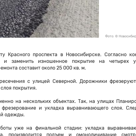
Фото: © Новосиби
у Красного проспекта в Новосибирске. Согласно кон
ь и заменить изношенное покрытие на четырех у
монта составит около 25 000 кв. м.
ересечения с улицей Северной. Дорожники фрезеруют
 слоя покрытия.
енно на нескольких объектах. Так, на улицах Планиро
 фрезерование и укладка выравнивающего слоя. Сл
ой одежды.
боты уже на финальной стадии: укладка выравнива
а, производится подъем и омоноличивание смот