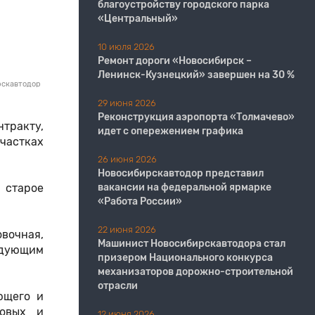
благоустройству городского парка
«Центральный»
10 июля 2026
Ремонт дороги «Новосибирск –
Ленинск-Кузнецкий» завершен на 30 %
рскавтодор
29 июня 2026
Реконструкция аэропорта «Толмачево»
тракту,
идет с опережением графика
частках
26 июня 2026
Новосибирскавтодор представил
 старое
вакансии на федеральной ярмарке
«Работа России»
22 июня 2026
вочная,
Машинист Новосибирскавтодора стал
едующим
призером Национального конкурса
механизаторов дорожно-строительной
отрасли
ющего и
ровых и
12 июня 2026