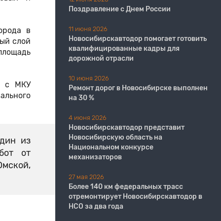
Поздравление с Днем России
11 июня 2026
орода в
​​​​​​​Новосибирскавтодор помогает готовить
ный слой
квалифицированные кадры для
площадь
дорожной отрасли
10 июня 2026
а с МКУ
Ремонт дорог в Новосибирске выполнен
ального
на 30 %
4 июня 2026
Новосибирскавтодор представит
Новосибирскую область на
дин из
Национальном конкурсе
бот от
механизаторов
Омской,
27 мая 2026
Более 140 км федеральных трасс
отремонтирует Новосибирскавтодор в
НСО за два года