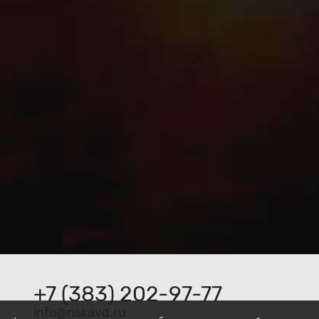
+7 (383) 202-97-77
ur.dvaksn@ofni