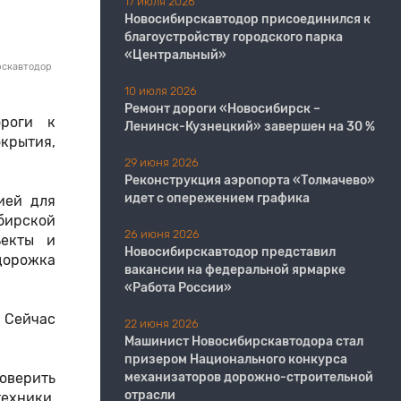
17 июля 2026
Новосибирскавтодор присоединился к
благоустройству городского парка
«Центральный»
рскавтодор
10 июля 2026
Ремонт дороги «Новосибирск –
ороги к
Ленинск-Кузнецкий» завершен на 30 %
крытия,
29 июня 2026
Реконструкция аэропорта «Толмачево»
идет с опережением графика
ией для
бирской
26 июня 2026
ъекты и
Новосибирскавтодор представил
дорожка
вакансии на федеральной ярмарке
«Работа России»
 Сейчас
22 июня 2026
Машинист Новосибирскавтодора стал
призером Национального конкурса
оверить
механизаторов дорожно-строительной
отрасли
техники,