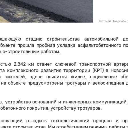
Фото: © Новосиби
ршающую стадию строительства автомобильной д
бъекте прошла пробная укладка асфальтобетонного по
жно-строительным работам.
остью 2,842 км станет ключевой транспортной артер
а комплексного развития территории (КРТ) в Новоси
ч жителей, здесь появится жилье, социальные об
 на объекте предусмотрены тротуары и велосипедная 
ы, устройство оснований и инженерных коммуникаций.
тобетонного покрытия, устройству тротуаров.
воляющий отладить технологический процесс и пр
ъекта строительства. Мы отрабатываем режимы работы 