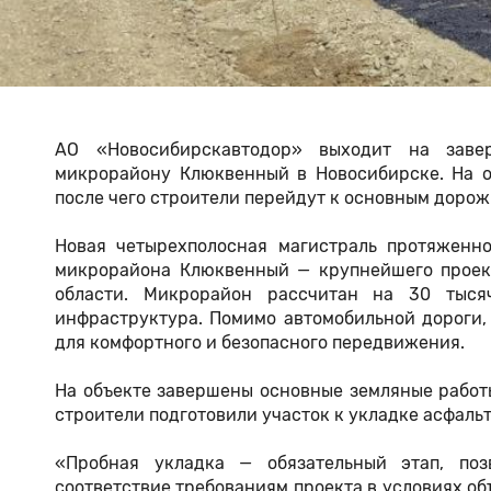
АО «Новосибирскавтодор» выходит на заве
микрорайону Клюквенный в Новосибирске. На о
после чего строители перейдут к основным доро
Новая четырехполосная магистраль протяженн
микрорайона Клюквенный — крупнейшего проект
области. Микрорайон рассчитан на 30 тыся
инфраструктура. Помимо автомобильной дороги,
для комфортного и безопасного передвижения.
На объекте завершены основные земляные работ
строители подготовили участок к укладке асфаль
«Пробная укладка — обязательный этап, поз
соответствие требованиям проекта в условиях об